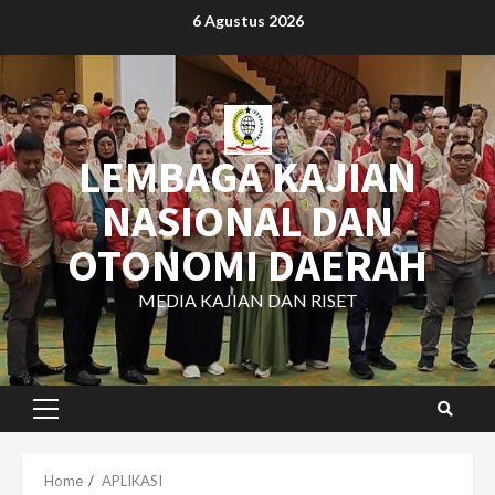
Skip
6 Agustus 2026
to
content
LEMBAGA KAJIAN
NASIONAL DAN
OTONOMI DAERAH
MEDIA KAJIAN DAN RISET
Primary
Menu
Home
APLIKASI