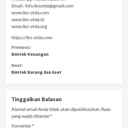
Email : Info.lknotda@gmail.com
www.lkn-otda.com
www.lkn-otda.id
www.lkn-otda.org
https://lkn-otda.com
Continue
Previous:
Bimtek Keuangan
Reading
Next:
Bimtek Barang dan Aset
Tinggalkan Balasan
Alamat email Anda tidak akan dipublikasikan.
Ruas
yang wajib ditandai
*
Komentar
*