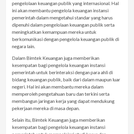
pengelolaan keuangan publik yang internasional. Hal
ini akan membantu pengelola keuangan instansi
pemerintah dalam mengetahui standar yang harus
dipenuhi dalam pengelolaan keuangan publik serta
meningkatkan kemampuan mereka untuk
berkomunikasi dengan pengelola keuangan publik di
negara lain.
Dalam Bimtek Keuangan juga memberikan
kesempatan bagi pengelola keuangan instansi
pemerintah untuk berinteraksi dengan para ahli di
bidang keuangan publik, baik dari dalam maupun luar
negeri. Hal ini akan membantu mereka dalam
memperoleh pengetahuan baru dan terkini serta
membangun jaringan kerja yang dapat mendukung
pekerjaan mereka di masa depan.
Selain itu, Bimtek Keuangan juga memberikan
kesempatan bagi pengelola keuangan instansi