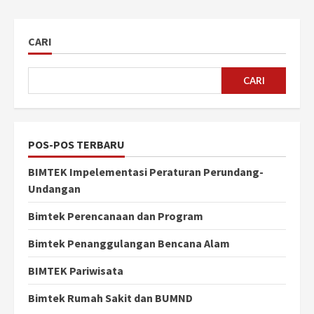
CARI
CARI
POS-POS TERBARU
BIMTEK Impelementasi Peraturan Perundang-
Undangan
Bimtek Perencanaan dan Program
Bimtek Penanggulangan Bencana Alam
BIMTEK Pariwisata
Bimtek Rumah Sakit dan BUMND