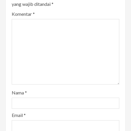
yang wajib ditandai
*
Komentar
*
Nama
*
Email
*