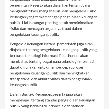
pemerintah. Peserta akan diajarkan tentang cara
mengidentifikasi, menganalisis, dan mengelola risiko
keuangan yang terkait dengan pengelolaan keuangan
publik. Hal ini sangat penting untuk meminimalkan
risiko dan mencegah terjadinya fraud dalam
pengelolaan keuangan publik.
Pengelola keuangan instansi pemerintah juga akan
diajarkan tentang pengelolaan keuangan publik yang
berbasis teknologi informasi. Pelatihan ini akan
membahas tentang bagaimana teknologi informasi
dapat digunakan untuk mempercepat proses
pengelolaan keuangan publik dan meningkatkan
transparansi dan akuntabilitas dalam pengelolaan
keuangan publik.
Dalam Bimtek Keuangan, peserta juga akan
mempelajari tentang standar pengelolaan keuangan
publik yang berlaku di Indonesia dan standar