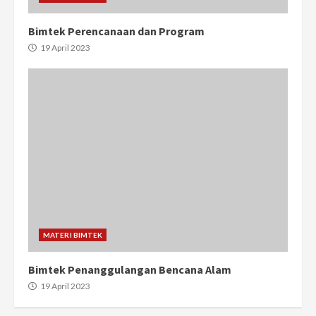
Bimtek Perencanaan dan Program
19 April 2023
MATERI BIMTEK
Bimtek Penanggulangan Bencana Alam
19 April 2023